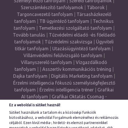
Személyi edző tanfolyam
|
Szerelő tanfolyamok
|
Szerszámkészítő tanfolyamok
|
Táborok
|
Targoncavezető tanfolyam
|
Társasházkezelő
tanfolyam
|
TB ügyintéző tanfolyam
|
Technikus
tanfolyam
|
Temetkezési szolgáltató tanfolyam
|
Tovább tanulás
|
Tűzvédelmi előadó -és főelőadó
tanfolyamok
|
Tűzvédelmi szakvizsga
|
Ügyviteli
titkár tanfolyam
|
Utazásiügyintéző tanfolyam
|
Villámvédelmi felülvizsgáló tanfolyam
|
Villanyszerelő tanfolyam
|
Vízgazdálkodó
tanfolyam
| |
Asszertív kommunikációs tréning
|
Dajka tanfolyam
|
Digitális Marketing tanfolyam
|
Érzelmi intelligencia fókuszú személyiségfejlesztő
tanfolyam
|
Érzelmi intelligencia tréner
|
Grafikai
AI tanfolyam
|
Grafikai Oktatás Csomag -
Grafikus Akadémia
|
Gyógypedagógiai
Ez a weboldal is sütiket használ!
asszisztens
|
Haladó Önismereti tréning
|
Sütiket használunk a tartalom és a közösségi funkciók
Illustrator tanfolyam
|
InDesingn tanfolyam
|
biztosításához, a weboldal forgalmunk elemzéséhez és reklámozás
céljából. Ezen kívül média-, hirdető- és elemző partnereinkkel
Munkahelyi mediátor képzés
|
Művészeti grafikus
megosztjuk a weboldal használatodra vonatkozó adatokat, akik