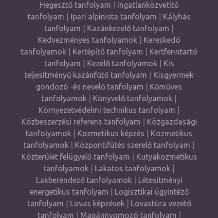
Hegesztő tanfolyam
|
Ingatlanközvetítő
tanfolyam
|
Ipari alpinista tanfolyam
|
Kályhás
tanfolyam
|
Kazánkezelő tanfolyam
|
Kedvezményes tanfolyamok
|
Kereskedő
tanfolyamok
|
Kertépítő tanfolyam
|
Kertfenntartó
tanfolyam
|
Kezelő tanfolyamok
|
Kis
teljesítményű kazánfűtő tanfolyam
|
Kisgyermek
gondozó -és nevelő tanfolyam
|
Kőműves
tanfolyamok
|
Könyvelő tanfolyamok
|
Környezetvédelmi technikus tanfolyam
|
Közbeszerzési referens tanfolyam
|
Közgazdasági
tanfolyamok
|
Kozmetikus képzés
|
Kozmetikus
tanfolyamok
|
Központifűtés szerelő tanfolyam
|
Közterület felügyelő tanfolyam
|
Kutyakozmetikus
tanfolyamok
|
Lakatos tanfolyamok
|
Lakberendező tanfolyamok
|
Létesítményi
energetikus tanfolyam
|
Logisztikai ügyintéző
tanfolyam
|
Lovas képzések
|
Lovastúra vezető
tanfolyam
|
Magánnyomozó tanfolyam
|