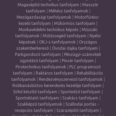
Magasépítő technikus tanfolyam
|
Masszőr
tanfolyam
|
Méhész tanfolyamok
|
Mezőgazdasági tanfolyamok
|
Motorfűrész-
kezelő tanfolyam
|
Műkörmös tanfolyam
|
Munkavédelmi technikus képzés
|
Műszaki
tanfolyamok
|
Műtőssegéd tanfolyam
|
Nyelvi
képzések
|
OKJ-s tanfolyamok
|
Országos
szakemberkereső
|
Óvodai dajka tanfolyam
|
Parkgondozó tanfolyam
|
Pénzügyi-számviteli
ügyintéző tanfolyam
|
Pincér tanfolyam
|
Pirotechnikus tanfolyamok
|
PLC programozó
tanfolyam
|
Raktáros tanfolyam
|
Rehabilitációs
tanfolyamok
|
Rendezvényszervező tanfolyamok
|
Robbanásbiztos berendezés kezelője tanfolyam
|
Sírkő készítő tanfolyam
|
Sportedző tanfolyam
|
Sportoktató tanfolyam
|
Szakács tanfolyam
|
Szakképző tanfolyamok
|
Szállodai portás -
recepciós tanfolyam
|
Szárazépítő tanfolyam
|