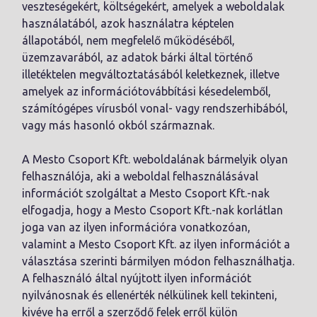
veszteségekért, költségekért, amelyek a weboldalak
használatából, azok használatra képtelen
állapotából, nem megfelelő működéséből,
üzemzavarából, az adatok bárki által történő
illetéktelen megváltoztatásából keletkeznek, illetve
amelyek az információtovábbítási késedelemből,
számítógépes vírusból vonal- vagy rendszerhibából,
vagy más hasonló okból származnak.
A Mesto Csoport Kft. weboldalának bármelyik olyan
felhasználója, aki a weboldal felhasználásával
információt szolgáltat a Mesto Csoport Kft.-nak
elfogadja, hogy a Mesto Csoport Kft.-nak korlátlan
joga van az ilyen információra vonatkozóan,
valamint a Mesto Csoport Kft. az ilyen információt a
választása szerinti bármilyen módon felhasználhatja.
A felhasználó által nyújtott ilyen információt
nyilvánosnak és ellenérték nélkülinek kell tekinteni,
kivéve ha erről a szerződő felek erről külön