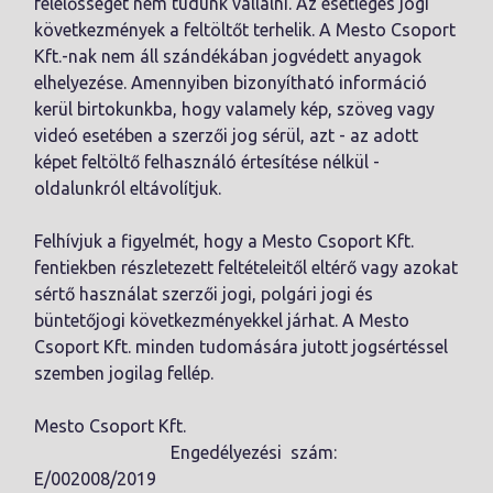
felelősséget nem tudunk vállalni. Az esetleges jogi
következmények a feltöltőt terhelik. A Mesto Csoport
Kft.-nak nem áll szándékában jogvédett anyagok
elhelyezése. Amennyiben bizonyítható információ
kerül birtokunkba, hogy valamely kép, szöveg vagy
videó esetében a szerzői jog sérül, azt - az adott
képet feltöltő felhasználó értesítése nélkül -
oldalunkról eltávolítjuk.
Felhívjuk a figyelmét, hogy a Mesto Csoport Kft.
fentiekben részletezett feltételeitől eltérő vagy azokat
sértő használat szerzői jogi, polgári jogi és
büntetőjogi következményekkel járhat. A Mesto
Csoport Kft. minden tudomására jutott jogsértéssel
szemben jogilag fellép.
Mesto Csoport Kft.
Engedélyezési szám:
E/002008/2019