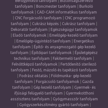
Bérügyintéző tanfolyam
|
Biztonságszervező
tanfolyam
|
Boncmester tanfolyam
|
Burkoló
tanfolyamok
|
CAD-CAM informatikus tanfolyam
|
CNC forgácsoló tanfolyam
|
CNC programozó
tanfolyam
|
Cukrász képzés
|
Cukrász tanfolyam
|
Dekoratőr tanfolyam
|
Egészségügyi tanfolyamok
|
Eladó tanfolyamok
|
Emelőgép-kezelő tanfolyam
|
Emelőgép-ügyintéző tanfolyam
|
Energetikus
tanfolyam
|
Építő- és anyagmozgató gép kezelő
tanfolyam
|
Építőipari tanfolyamok
|
Épületgépész
technikus tanfolyam
|
Fakitermelő tanfolyam
|
Felnőttképző tanfolyamok
|
Fertőtlenítő sterilező
tanfolyam
|
Festő, mázoló és tapétázó tanfolyam
|
Fodrász oktatás
|
Földmunka- gép kezelő
tanfolyam
|
Forgácsoló tanfolyamok
|
Gazda
tanfolyam
|
Gép kezelő tanfolyam
|
Gyermek- és
ifjúsági felügyelő tanfolyam
|
Gyermekotthoni
asszisztens tanfolyam
|
Gyógymasszőr tanfolyam
|
Gyógyszerkészítmény gyártó tanfolyam
|