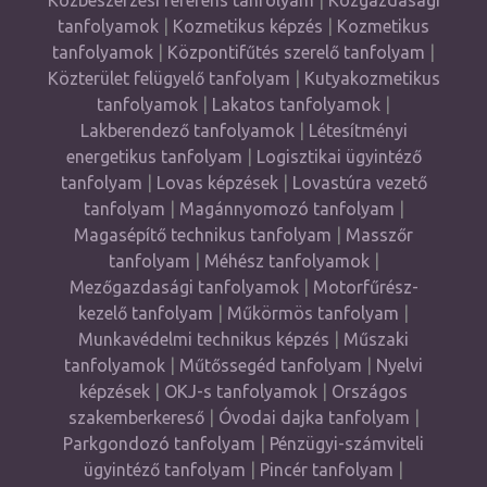
Közbeszerzési referens tanfolyam
|
Közgazdasági
tanfolyamok
|
Kozmetikus képzés
|
Kozmetikus
tanfolyamok
|
Központifűtés szerelő tanfolyam
|
Közterület felügyelő tanfolyam
|
Kutyakozmetikus
tanfolyamok
|
Lakatos tanfolyamok
|
Lakberendező tanfolyamok
|
Létesítményi
energetikus tanfolyam
|
Logisztikai ügyintéző
tanfolyam
|
Lovas képzések
|
Lovastúra vezető
tanfolyam
|
Magánnyomozó tanfolyam
|
Magasépítő technikus tanfolyam
|
Masszőr
tanfolyam
|
Méhész tanfolyamok
|
Mezőgazdasági tanfolyamok
|
Motorfűrész-
kezelő tanfolyam
|
Műkörmös tanfolyam
|
Munkavédelmi technikus képzés
|
Műszaki
tanfolyamok
|
Műtőssegéd tanfolyam
|
Nyelvi
képzések
|
OKJ-s tanfolyamok
|
Országos
szakemberkereső
|
Óvodai dajka tanfolyam
|
Parkgondozó tanfolyam
|
Pénzügyi-számviteli
ügyintéző tanfolyam
|
Pincér tanfolyam
|