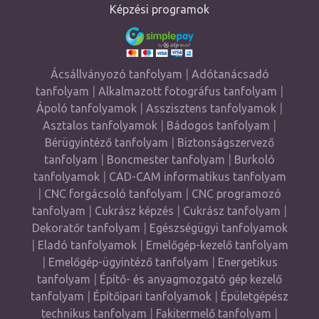
Képzési programok
Ácsállványozó tanfolyam
|
Adótanácsadó
tanfolyam
|
Alkalmazott fotográfus tanfolyam
|
Ápoló tanfolyamok
|
Asszisztens tanfolyamok
|
Asztalos tanfolyamok
|
Bádogos tanfolyam
|
Bérügyintéző tanfolyam
|
Biztonságszervező
tanfolyam
|
Boncmester tanfolyam
|
Burkoló
tanfolyamok
|
CAD-CAM informatikus tanfolyam
|
CNC forgácsoló tanfolyam
|
CNC programozó
tanfolyam
|
Cukrász képzés
|
Cukrász tanfolyam
|
Dekoratőr tanfolyam
|
Egészségügyi tanfolyamok
|
Eladó tanfolyamok
|
Emelőgép-kezelő tanfolyam
|
Emelőgép-ügyintéző tanfolyam
|
Energetikus
tanfolyam
|
Építő- és anyagmozgató gép kezelő
tanfolyam
|
Építőipari tanfolyamok
|
Épületgépész
technikus tanfolyam
|
Fakitermelő tanfolyam
|