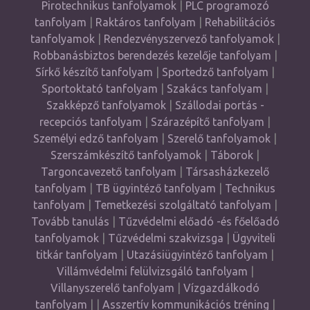
Pirotechnikus tanfolyamok
|
PLC programozó
tanfolyam
|
Raktáros tanfolyam
|
Rehabilitációs
tanfolyamok
|
Rendezvényszervező tanfolyamok
|
Robbanásbiztos berendezés kezelője tanfolyam
|
Sírkő készítő tanfolyam
|
Sportedző tanfolyam
|
Sportoktató tanfolyam
|
Szakács tanfolyam
|
Szakképző tanfolyamok
|
Szállodai portás -
recepciós tanfolyam
|
Szárazépítő tanfolyam
|
Személyi edző tanfolyam
|
Szerelő tanfolyamok
|
Szerszámkészítő tanfolyamok
|
Táborok
|
Targoncavezető tanfolyam
|
Társasházkezelő
tanfolyam
|
TB ügyintéző tanfolyam
|
Technikus
tanfolyam
|
Temetkezési szolgáltató tanfolyam
|
Tovább tanulás
|
Tűzvédelmi előadó -és főelőadó
tanfolyamok
|
Tűzvédelmi szakvizsga
|
Ügyviteli
titkár tanfolyam
|
Utazásiügyintéző tanfolyam
|
Villámvédelmi felülvizsgáló tanfolyam
|
Villanyszerelő tanfolyam
|
Vízgazdálkodó
tanfolyam
| |
Asszertív kommunikációs tréning
|