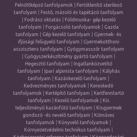
Felnőttképző tanfolyamok
|
Fertőtlenítő sterilező
tanfolyam
|
Festő, mázoló és tapétázó tanfolyam
|
Fodrász oktatás
|
Földmunka- gép kezelő
tanfolyam
|
Forgácsoló tanfolyamok
|
Gazda
tanfolyam
|
Gép kezelő tanfolyam
|
Gyermek- és
ifjúsági felügyelő tanfolyam
|
Gyermekotthoni
asszisztens tanfolyam
|
Gyógymasszőr tanfolyam
|
Gyógyszerkészítmény gyártó tanfolyam
|
Hegesztő tanfolyam
|
Ingatlanközvetítő
tanfolyam
|
Ipari alpinista tanfolyam
|
Kályhás
tanfolyam
|
Kazánkezelő tanfolyam
|
Kedvezményes tanfolyamok
|
Kereskedő
tanfolyamok
|
Kertépítő tanfolyam
|
Kertfenntartó
tanfolyam
|
Kezelő tanfolyamok
|
Kis
teljesítményű kazánfűtő tanfolyam
|
Kisgyermek
gondozó -és nevelő tanfolyam
|
Kőműves
tanfolyamok
|
Könyvelő tanfolyamok
|
Környezetvédelmi technikus tanfolyam
|